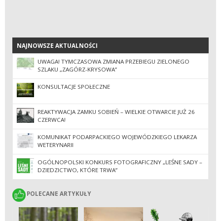
NAJNOWSZE AKTUALNOŚCI
NAJNOWSZE AKTUALNOŚCI
UWAGA! TYMCZASOWA ZMIANA PRZEBIEGU ZIELONEGO
SZLAKU „ZAGÓRZ-KRYSOWA”
KONSULTACJE SPOŁECZNE
REAKTYWACJA ZAMKU SOBIEŃ – WIELKIE OTWARCIE JUŻ 26
CZERWCA!
KOMUNIKAT PODARPACKIEGO WOJEWÓDZKIEGO LEKARZA
WETERYNARII
OGÓLNOPOLSKI KONKURS FOTOGRAFICZNY „LEŚNE SADY –
DZIEDZICTWO, KTÓRE TRWA”
POLECANE ARTYKUŁY
POLECANE ARTYKUŁY