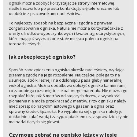
ognisk można zdobyć korzystając ze strony internetowej
nadleśnictwa lub po prostu kontaktując się telefonicznie lub
osobiście z pracownikami nadleśnictwa.
To najlepszy sposób na bezpieczne i zgodne z prawem
zorganizowanie ogniska. Naturalnie można korzystać także z
oferty ośrodków wypoczynkowych i kwater agroturystycznych,
które mają już wyznaczone stałe miejsca palenia ognisk na
terenach leśnych.
Jak zabezpieczyć ognisko?
Sposób zabezpieczenia ogniska określa nadleśniczy, wydając
pisemną zgodę na jego rozpalenie. Najczęściej polega to na
usunięciu ściółki leśnej i na odsłonięciu pasa gleby mineralnej
wokół ogniska. Można dodatkowo obłożyć ognisko kamieniami,
co zapobiega rozsunięciu się palonego materiału. Nie można go
rozpalać bliżej niż 6 metrów od stojących drzew, a wysokość
płomienia nie może przekraczać 2 metrów. Przy ognisku należy
mieć sprzęt do natychmiastowego ugaszenia ognia oraz
sprawny środek łączności. Po wypaleniu się ogniska należy je
dokładnie zalać wodą i zasypać piaskiem oraz sprawdzić czy nie
ma nadal tlących się głowni.
Czy mogę zebrać na ognisko leżący w lesie