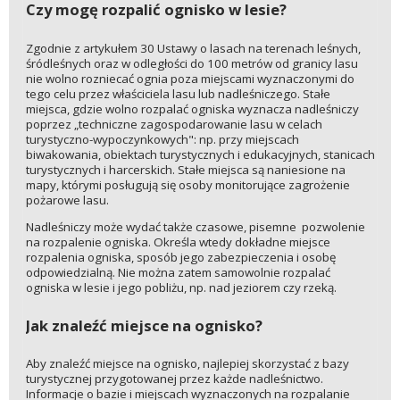
Czy mogę rozpalić ognisko w lesie?
Zgodnie z artykułem 30 Ustawy o lasach na terenach leśnych,
śródleśnych oraz w odległości do 100 metrów od granicy lasu
nie wolno rozniecać ognia poza miejscami wyznaczonymi do
tego celu przez właściciela lasu lub nadleśniczego. Stałe
miejsca, gdzie wolno rozpalać ogniska wyznacza nadleśniczy
poprzez „techniczne zagospodarowanie lasu w celach
turystyczno-wypoczynkowych": np. przy miejscach
biwakowania, obiektach turystycznych i edukacyjnych, stanicach
turystycznych i harcerskich. Stałe miejsca są naniesione na
mapy, którymi posługują się osoby monitorujące zagrożenie
pożarowe lasu.
Nadleśniczy może wydać także czasowe, pisemne pozwolenie
na rozpalenie ogniska. Określa wtedy dokładne miejsce
rozpalenia ogniska, sposób jego zabezpieczenia i osobę
odpowiedzialną. Nie można zatem samowolnie rozpalać
ogniska w lesie i jego pobliżu, np. nad jeziorem czy rzeką.
Jak znaleźć miejsce na ognisko?
Aby znaleźć miejsce na ognisko, najlepiej skorzystać z bazy
turystycznej przygotowanej przez każde nadleśnictwo.
Informacje o bazie i miejscach wyznaczonych na rozpalanie