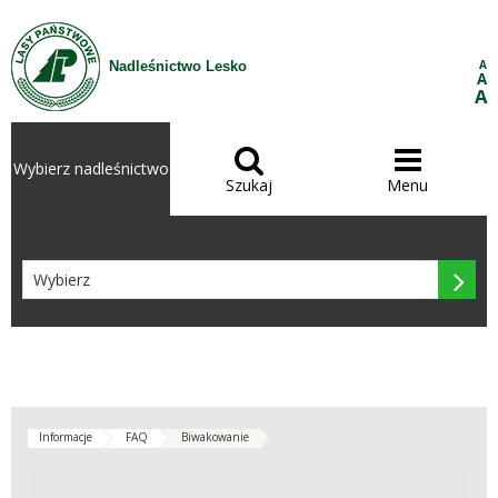
Przejdź do treści
A
Nadleśnictwo Lesko
A
A


Wybierz nadleśnictwo
Szukaj
Menu

Informacje
FAQ
Biwakowanie