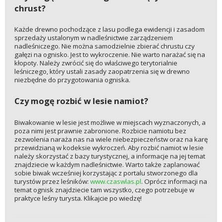
chrust?
Każde drewno pochodzące z lasu podlega ewidencji i zasadom
sprzedaży ustalonym w nadleśnictwie zarządzeniem
nadleśniczego. Nie można samodzielnie zbierać chrustu czy
gałęzi na ognisko. Jest to wykroczenie. Nie warto narażać się na
kłopoty. Należy zwrócić się do właściwego terytorialnie
leśniczego, który ustali zasady zaopatrzenia się w drewno
niezbędne do przygotowania ogniska.
Czy mogę rozbić w lesie namiot?
Biwakowanie w lesie jest możliwe w miejscach wyznaczonych, a
poza nimi jest prawnie zabronione. Rozbicie namiotu bez
zezwolenia naraża nas na wiele niebezpieczeństw oraz na karę
przewidzianą w kodeksie wykroczeń. Aby rozbić namiot w lesie
należy skorzystać z bazy turystycznej, a informacje na jej temat
znajdziecie w każdym nadleśnictwie. Warto także zaplanować
sobie biwak wcześniej korzystając z portalu stworzonego dla
turystów przez leśników:
www.czaswlas.pl
. Oprócz informacji na
temat ognisk znajdziecie tam wszystko, czego potrzebuje w
praktyce leśny turysta. Klikajcie po wiedzę!