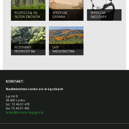
ROZPOCZĄŁ SIĘ
SPRZEDAŻ
SPRZEDAŻ
SEZON ZBIORÓW
DREWNA
SADZONEK
CZOSNKU
NIEDŹWIEDZIEGO!
REZERWATY
LASY
PRZYRODY NA
NADLEŚNICTWA
TERENIE
LESKO
NADLEŚNICTWA
LESKO
KONTAKT:
Nadleśnictwo Lesko z/s w Łączkach
Łączki 8
38-600 Lesko
tel. 13 46 01 470
fax 13 46 01 490
lesko@krosno.lasy.gov.pl